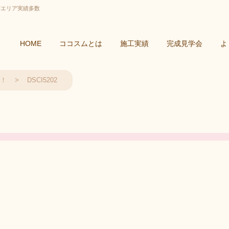
摩エリア実績多数
HOME
ココスムとは
施工実績
完成見学会
よ
！
DSCI5202