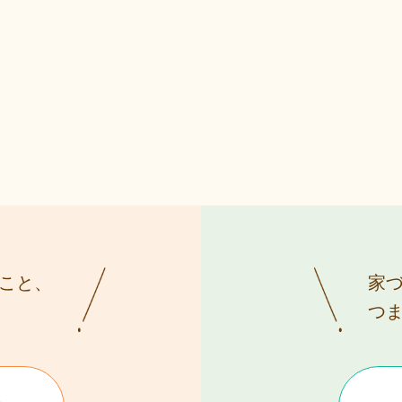
こと、
家
つ