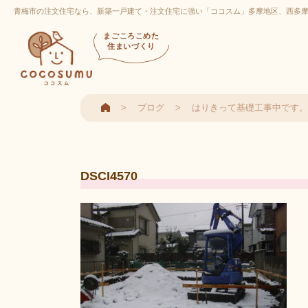
青梅市の注文住宅なら、新築一戸建て・注文住宅に強い「ココスム」多摩地区、西多
まごころこめた
住まいづくり
ブログ
はりきって基礎工事中です。
DSCI4570