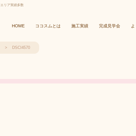
摩エリア実績多数
HOME
ココスムとは
施工実績
完成見学会
よ
DSCI4570