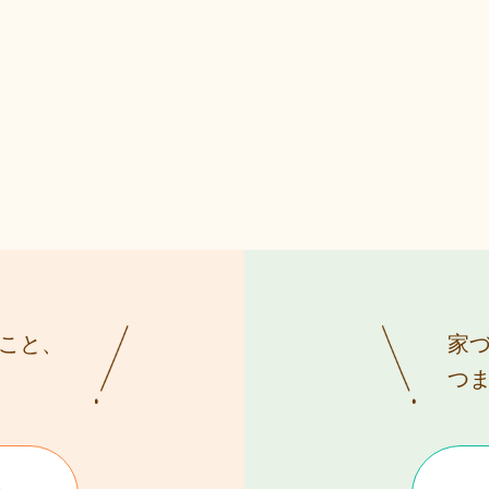
こと、
家
つ