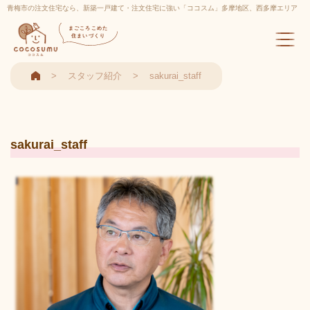
青梅市の注文住宅なら、新築一戸建て・注文住宅に強い「ココスム」多摩地区、西多摩エリア
実績多数
まごころこめた
住まいづくり
スタッフ紹介
sakurai_staff
sakurai_staff