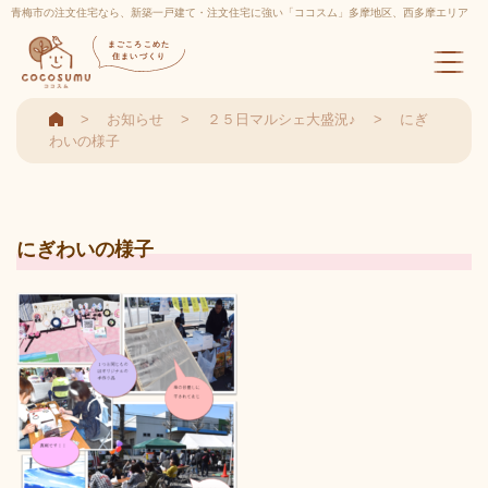
青梅市の注文住宅なら、新築一戸建て・注文住宅に強い「ココスム」多摩地区、西多摩エリア
実績多数
まごころこめた
住まいづくり
お知らせ
２５日マルシェ大盛況♪
にぎ
わいの様子
にぎわいの様子