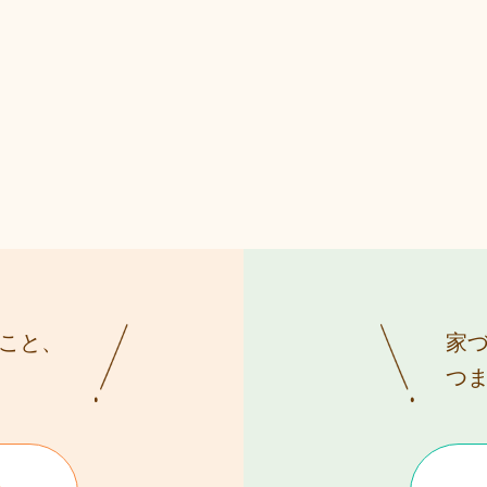
こと、
家
つ