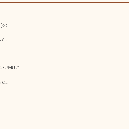
)の
した。
SUMUに
した。