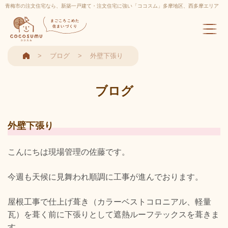
青梅市の注文住宅なら、新築一戸建て・注文住宅に強い「ココスム」多摩地区、西多摩エリア
実績多数
まごころこめた
住まいづくり
ブログ
外壁下張り
ブログ
外壁下張り
こんにちは現場管理の佐藤です。
今週も天候に見舞われ順調に工事が進んでおります。
屋根工事で仕上げ葺き（カラーベストコロニアル、軽量
瓦）を葺く前に下張りとして遮熱ルーフテックスを葺きま
す。