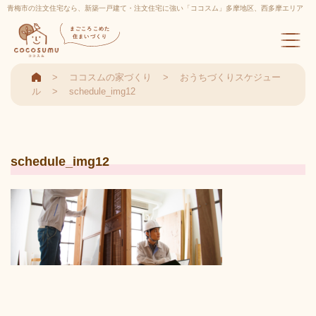
青梅市の注文住宅なら、新築一戸建て・注文住宅に強い「ココスム」多摩地区、西多摩エリア
実績多数
まごころこめた
住まいづくり
ココスムの家づくり
おうちづくりスケジュー
ル
schedule_img12
schedule_img12