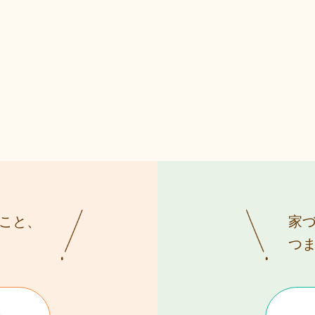
こと、
家
つ