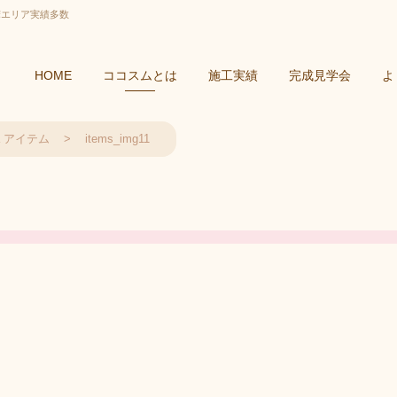
摩エリア実績多数
HOME
ココスムとは
施工実績
完成見学会
よ
ea アイテム
items_img11