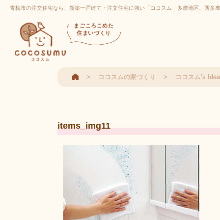
青梅市の注文住宅なら、新築一戸建て・注文住宅に強い「ココスム」多摩地区、西多
まごころこめた
住まいづくり
ココスムの家づくり
ココスム’s Id
items_img11