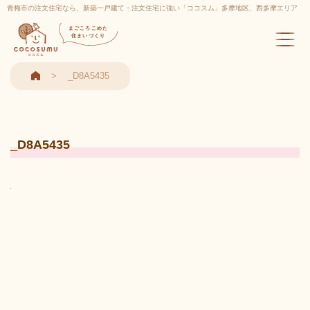
青梅市の注文住宅なら、新築一戸建て・注文住宅に強い「ココスム」多摩地区、西多摩エリア
実績多数
まごころこめた
住まいづくり
_D8A5435
_D8A5435