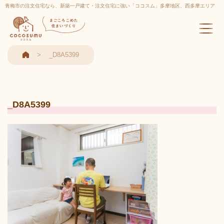
青梅市の注文住宅なら、新築一戸建て・注文住宅に強い「ココスム」多摩地区、西多摩エリア
実績多数
まごころこめた
住まいづくり
_D8A5399
_D8A5399