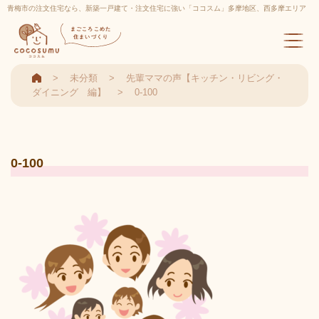
青梅市の注文住宅なら、新築一戸建て・注文住宅に強い「ココスム」多摩地区、西多摩エリア
実績多数
まごころこめた
住まいづくり
未分類
先輩ママの声【キッチン・リビング・
ダイニング 編】
0-100
0-100