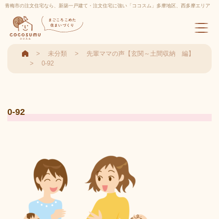
青梅市の注文住宅なら、新築一戸建て・注文住宅に強い「ココスム」多摩地区、西多摩エリア
実績多数
まごころこめた
住まいづくり
未分類
先輩ママの声【玄関～土間収納 編】
0-92
0-92